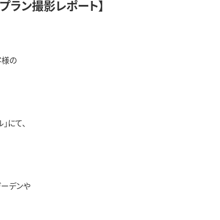
グプラン撮影レポート】
客様の
万座第一チャペル」にて、
め、緑あふれるガーデンや
絶景ロケーション。